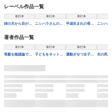
レーベル作品一覧
単行本
単行本
単行本
単
姉の犬から目が離
ニシハラさんのわ
平成生まれの母、
ニシハラ
せない
かりにくい恋 5
令和女児の性教育
かりにく
に挑む
著者作品一覧
単行本
単行本
単行本
単
母親を陰謀論で失
子どもをネットに
運動ざせつ女子が
夫の死を
った
さらすのは罪です
行き着いた １分
ダメです
か？
スロージョギング