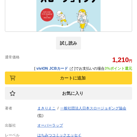
試し読み
通常価格
1,210
円
[
viviON JCBカード
]
でお支払いの場合
3%ポイント還元
カートに追加
お気に入り
著者
まきりえこ
一般社団法人日本スロージョギング協会
(監)
出版社
オーバーラップ
レーベル
はちみつコミックエッセイ