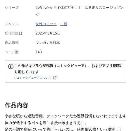
シリーズ
お金もかからず体調万全！！ ゆる走りスロージョギン
グ
ジャンル
女性コミック
一般
配信開始日
2025年3月15日
作品形式
マンガ
単行本
ページ数
143
この作品はブラウザ視聴（コミックビューア）、およびアプリ視聴に
対応しています
[
コミックビューアについて
]
作品内容
小さな頃から運動音痴。デスクワークだわ運動習慣もないわでますます
体力が低下する日々を過ごす漫画家まきりえこ。
足の不調で病院にいって告げられたのは、筋肉量90歳という現実！！