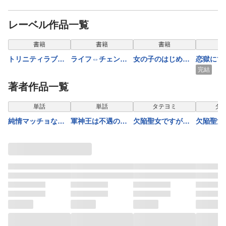
レーベル作品一覧
表示制限中
表示制限中
表示制限中
表示
書籍
書籍
書籍
トリニティラブ
ライフ⇔チェン
女の子のはじめか
恋獄にて
可愛げがないとフ
ジ Ｈしなくちゃ
た 入れ替わった
るダンス
完結
ラれたバリキャリ
ダメなんです！！
ら親友と恋に落ち
著者作品一覧
女、運命の御曹司
ました
兄弟と幸せになり
表示制限中
表示制限中
単話
単話
タテヨミ
タ
ます 2
純情マッチョな幼
軍神王は不遇の王
欠陥聖女ですが絶
欠陥聖女
馴染の愛がおっき
女を淫らに堕とす
倫公爵にすがられ
倫公爵に
すぎます！～メロ
【単話売】 4話
ています【タテヨ
ています
すぎ農家は限界知
ミ】7話
ミ】8話
らずのXL～(3)