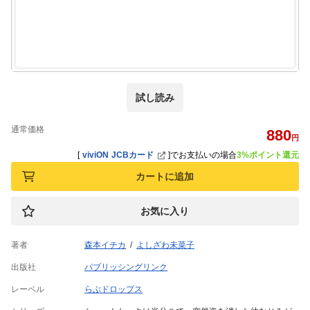
試し読み
通常価格
880
円
[
viviON JCBカード
]
でお支払いの場合
3%ポイント還元
カートに追加
お気に入り
著者
森本イチカ
よしざわ未菜子
出版社
パブリッシングリンク
レーベル
らぶドロップス