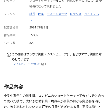
シリーズ
ショートケーキは半分こで 突然姿を消した幼なじみが
社長になって現れました
ジャンル
社長
耽美
ティーンズラブ
ロマンス
ライトノベ
ル
配信開始日
2024年8月8日
作品形式
ノベル
ページ数
322
この作品はブラウザ視聴（ノベルビューア）、およびアプリ視聴に対
応しています
[
ノベルビューアについて
]
作品内容
小学生五年生の誕生日、コンビニのショートケーキを半分ずつ分け合っ
て食べた後で、大好きな幼馴染・嶋海斗が羽美の前から突然姿を消し
た。彼を忘れられないまま17年の月日が過ぎたある日、羽美は海斗と