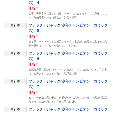
ス) 4
473
円
公害・晦日市病に侵された娘・ヨーコに出会ったＢ・Ｊ。身寄りもな
く、知的障害を持った彼女は、満足な保障…
ブラック・ジャック(少年チャンピオン・コミック
単行本
ス) 5
473
円
ある日、Ｂ・Ｊのもとに横浜から一本の電話が。如月と名乗るその人
物の正体は…（「めぐり会い」）、顔中に…
ブラック・ジャック(少年チャンピオン・コミック
単行本
ス) 6
473
円
立派な洋館に招かれたＢ・Ｊ。女主人が「治してほしい」という患者
は、全身ひどいやけどを負い、地下室に閉…
ブラック・ジャック(少年チャンピオン・コミック
単行本
ス) 7
473
円
ピノコの友達の男の子は、内臓がすべて反転している、内臓全転位症
だった。お腹が痛いという彼の手術に挑む…
ブラック・ジャック(少年チャンピオン・コミック
単行本