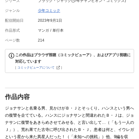
シリーズ
ブラック・ジャック(少年チャンピオン・コミックス)
ジャンル
少年コミック
配信開始日
2023年9月1日
作品形式
マンガ
単行本
ページ数
214
この作品はブラウザ視聴（コミックビューア）、およびアプリ視聴に
対応しています
[
コミックビューアについて
]
作品内容
ジョナサンと名乗る男、見かけがＢ・Ｊとそっくり。ハンスという男へ
の復讐を企てている。ハンスにジョナサンと間違われたＢ・Ｊは、ジョ
ナサンに復讐をあきらめさせてみせる、と言い出して…（「もう一人の
Ｊ」）、荒れ果てた古寺に呼び出されたＢ・Ｊ。患者は何と、イウレガ
という星から来た異星人だった！（「未知への挑戦」）他、9編を収