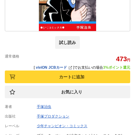
試し読み
通常価格
473
円
[
viviON JCBカード
]
でお支払いの場合
3%ポイント還元
カートに追加
お気に入り
著者
手塚治虫
出版社
手塚プロダクション
レーベル
少年チャンピオン・コミックス