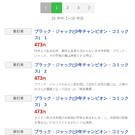
1
2
3
25 件中 1〜10 件目
ブラック・ジャック(少年チャンピオン・コミック
単行本
ス) 1
473
円
日本人である以外、素性も名前も分からない天才外科医・ブラック・
ジャック。その手術の腕は神業とさえ呼ば…
ブラック・ジャック(少年チャンピオン・コミック
単行本
ス) 2
473
円
ブラック・ジャックのもとに顔を隠して訪れた女性の腹には、人体の
かけらが腫瘍となって詰まった「畸形嚢腫…
ブラック・ジャック(少年チャンピオン・コミック
単行本
ス) 3
473
円
カイナン民主共和国の大統領の手術を頼まれたＢ・Ｊ。大統領の回復
を望まないテロリストたちがピノコを誘拐…
ブラック・ジャック(少年チャンピオン・コミック
単行本