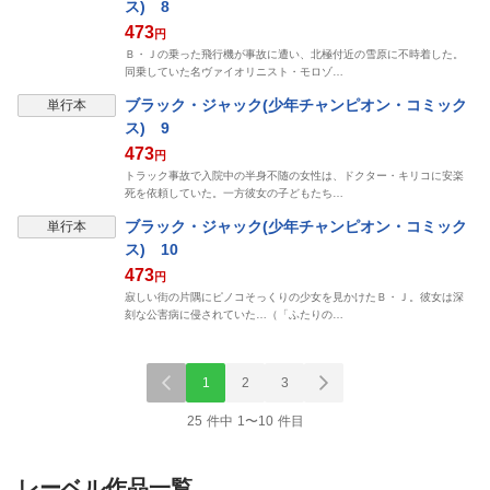
ス) 8
473
円
Ｂ・Ｊの乗った飛行機が事故に遭い、北極付近の雪原に不時着した。
同乗していた名ヴァイオリニスト・モロゾ…
ブラック・ジャック(少年チャンピオン・コミック
単行本
ス) 9
473
円
トラック事故で入院中の半身不随の女性は、ドクター・キリコに安楽
死を依頼していた。一方彼女の子どもたち…
ブラック・ジャック(少年チャンピオン・コミック
単行本
ス) 10
473
円
寂しい街の片隅にピノコそっくりの少女を見かけたＢ・Ｊ。彼女は深
刻な公害病に侵されていた…（「ふたりの…
1
2
3
25 件中 1〜10 件目
レーベル作品一覧