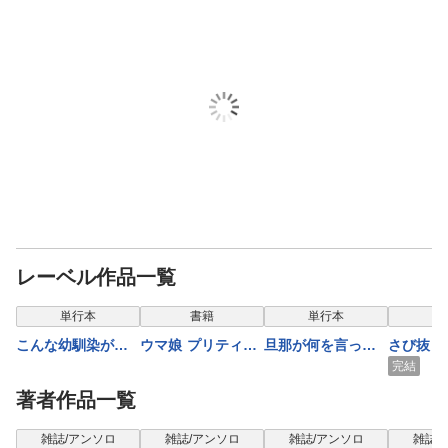
レーベル作品一覧
単行本
書籍
単行本
単
こんな幼馴染がい
ウマ娘 プリティー
旦那が何を言って
さび抜き
てほしい
ダービー アートワ
いるかわからない
完結
ークス Vol.04
件: 5
著者作品一覧
雑誌/アンソロ
雑誌/アンソロ
雑誌/アンソロ
雑誌/