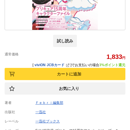
試し読み
通常価格
1,833
円
[
viviON JCBカード
]
でお支払いの場合
3%ポイント還元
カートに追加
お気に入り
著者
Ｆｅｂｒｉ編集部
出版社
一迅社
レーベル
一迅社ブックス