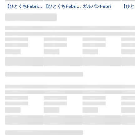
【ひとくちFebri】
【ひとくちFebri】
ガルパンFebri
【ひとくち
Thunderbolt
Thunderbolt
昭和元禄
Fantasy 東離劍遊
Fantasy 東離劍遊
紀
紀2