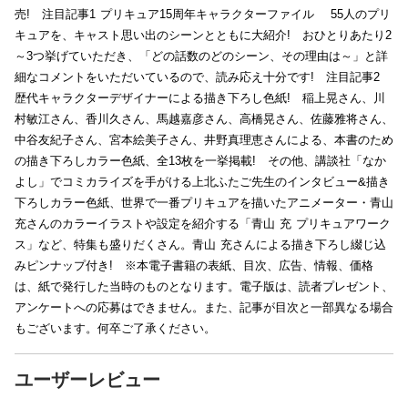
売! 注目記事1 プリキュア15周年キャラクターファイル 55人のプリ
キュアを、キャスト思い出のシーンとともに大紹介! おひとりあたり2
～3つ挙げていただき、「どの話数のどのシーン、その理由は～」と詳
細なコメントをいただいているので、読み応え十分です! 注目記事2
歴代キャラクターデザイナーによる描き下ろし色紙! 稲上晃さん、川
村敏江さん、香川久さん、馬越嘉彦さん、高橋晃さん、佐藤雅将さん、
中谷友紀子さん、宮本絵美子さん、井野真理恵さんによる、本書のため
の描き下ろしカラー色紙、全13枚を一挙掲載! その他、講談社「なか
よし」でコミカライズを手がける上北ふたご先生のインタビュー&描き
下ろしカラー色紙、世界で一番プリキュアを描いたアニメーター・青山
充さんのカラーイラストや設定を紹介する「青山 充 プリキュアワーク
ス」など、特集も盛りだくさん。青山 充さんによる描き下ろし綴じ込
みピンナップ付き! ※本電子書籍の表紙、目次、広告、情報、価格
は、紙で発行した当時のものとなります。電子版は、読者プレゼント、
アンケートへの応募はできません。また、記事が目次と一部異なる場合
もございます。何卒ご了承ください。
ユーザーレビュー