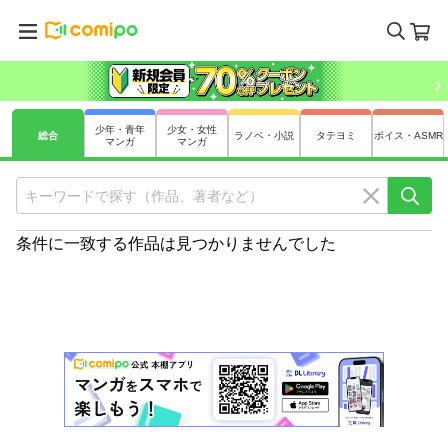
少年・青年
少女・女性
総合
ラノベ・小説
タテヨミ
ボイス・ASMR
マンガ
マンガ
条件に一致する作品は見つかりませんでした