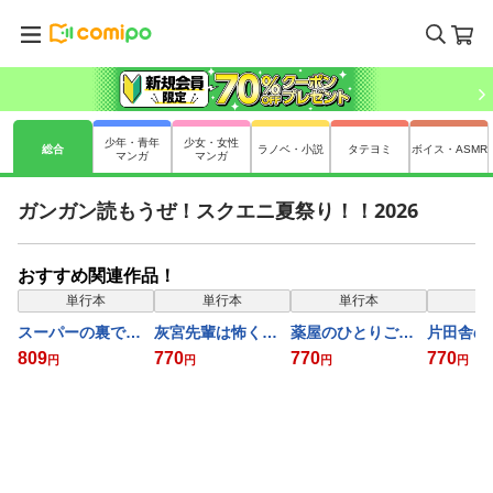
少年・青年
少女・女性
総合
ラノベ・小説
タテヨミ
ボイス・ASMR
マンガ
マンガ
ガンガン読もうぜ！スクエニ夏祭り！！2026
おすすめ関連作品！
単行本
単行本
単行本
単
スーパーの裏でヤ
灰宮先輩は怖くて
薬屋のひとりごと
片田舎の
ニ吸うふたり 9巻
かわいい 3巻
17巻
ん、剣聖
809
770
770
770
円
円
円
円
伝 はじ
法剣士 3