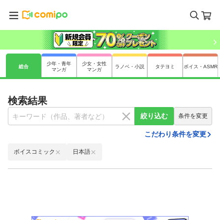
少年・青年
少女・女性
総合
ラノベ・小説
タテヨミ
ボイス・ASMR
マンガ
マンガ
検索結果
絞り込む
条件を変更
こだわり条件を変更
ボイスコミック
日本語