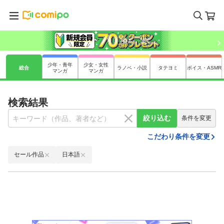
少年・青年
少女・女性
総合
ラノベ・小説
タテヨミ
ボイス・ASMR
マンガ
マンガ
検索結果
絞り込む
条件を変更
こだわり条件を変更
セール作品
日本語