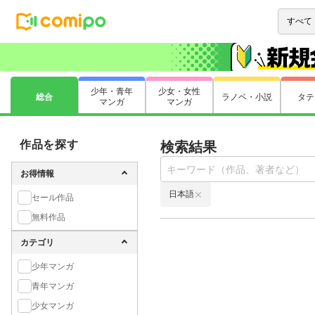
少年・青年
少女・女性
総合
ラノベ・小説
タテ
マンガ
マンガ
作品を探す
検索結果
お得情報
日本語
セール作品
無料作品
カテゴリ
少年マンガ
青年マンガ
少女マンガ