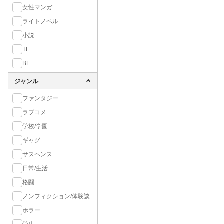
女性マンガ
ライトノベル
小説
TL
BL
ジャンル
ファンタジー
ラブコメ
学校/学園
ギャグ
サスペンス
日常/生活
格闘
ノンフィクション/体験談
ホラー