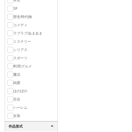
学生
SF
歴史/時代物
コメディ
ラブラブ/あまあま
ミステリー
シリアス
スポーツ
料理/グルメ
魔法
純愛
ほのぼの
百合
ハーレム
女装
作品形式