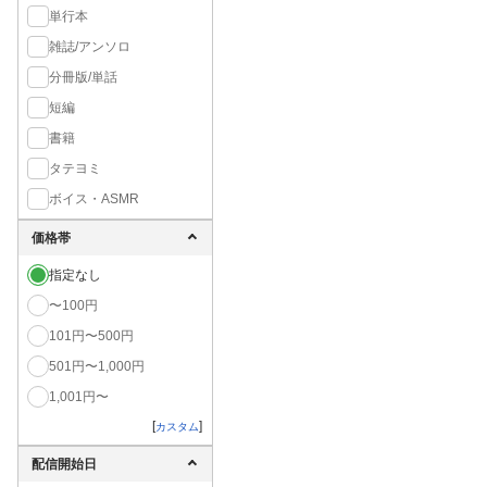
単行本
雑誌/アンソロ
分冊版/単話
短編
書籍
タテヨミ
ボイス・ASMR
価格帯
指定なし
〜100円
101円〜500円
501円〜1,000円
1,001円〜
[
]
カスタム
配信開始日