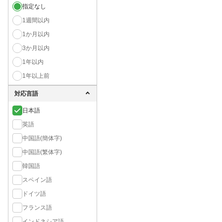
指定なし
1週間以内
1か月以内
3か月以内
1年以内
1年以上前
対応言語
日本語
英語
中国語(簡体字)
中国語(繁体字)
韓国語
スペイン語
ドイツ語
フランス語
インドネシア語