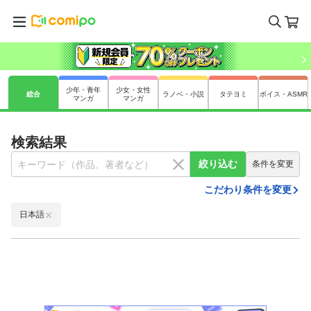
少年・青年
少女・女性
総合
ラノベ・小説
タテヨミ
ボイス・ASMR
マンガ
マンガ
検索結果
絞り込む
条件を変更
こだわり条件を変更
日本語