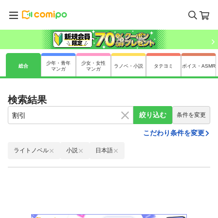
少年・青年
少女・女性
総合
ラノベ・小説
タテヨミ
ボイス・ASMR
マンガ
マンガ
検索結果
絞り込む
条件を変更
こだわり条件を変更
ライトノベル
小説
日本語