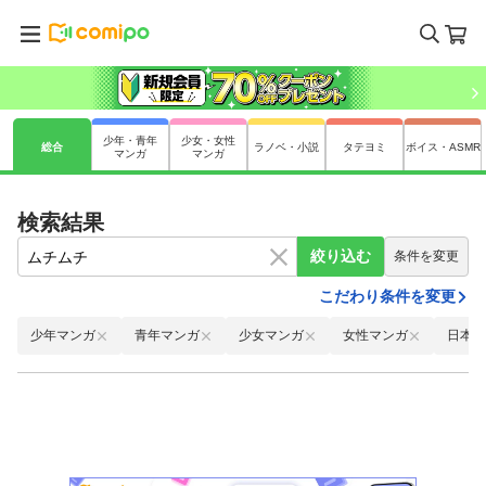
少年・青年
少女・女性
総合
ラノベ・小説
タテヨミ
ボイス・ASMR
マンガ
マンガ
検索結果
絞り込む
条件を変更
こだわり条件を変更
少年マンガ
青年マンガ
少女マンガ
女性マンガ
日本語