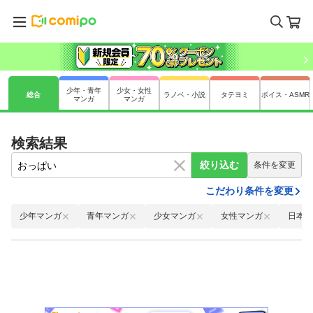
少年・青年
少女・女性
総合
ラノベ・小説
タテヨミ
ボイス・ASMR
マンガ
マンガ
検索結果
絞り込む
条件を変更
こだわり条件を変更
少年マンガ
青年マンガ
少女マンガ
女性マンガ
日本語