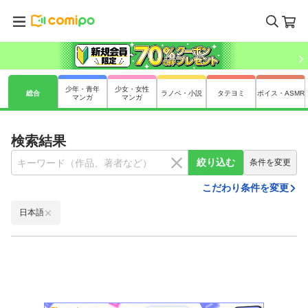
少年・青年
少女・女性
総合
ラノベ・小説
タテヨミ
ボイス・ASMR
マンガ
マンガ
検索結果
絞り込む
条件を変更
こだわり条件を変更
日本語