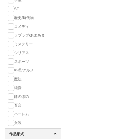
学生
SF
歴史/時代物
コメディ
ラブラブ/あまあま
ミステリー
シリアス
スポーツ
料理/グルメ
魔法
純愛
ほのぼの
百合
ハーレム
女装
作品形式