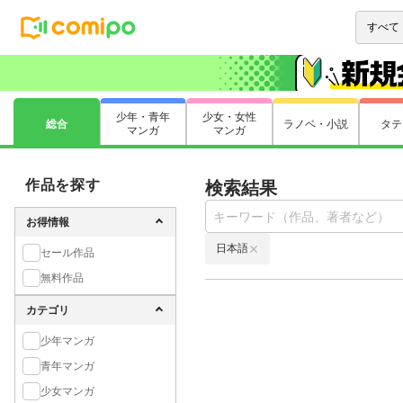
少年・青年
少女・女性
総合
ラノベ・小説
タテ
マンガ
マンガ
作品を探す
検索結果
お得情報
日本語
セール作品
無料作品
カテゴリ
少年マンガ
青年マンガ
少女マンガ