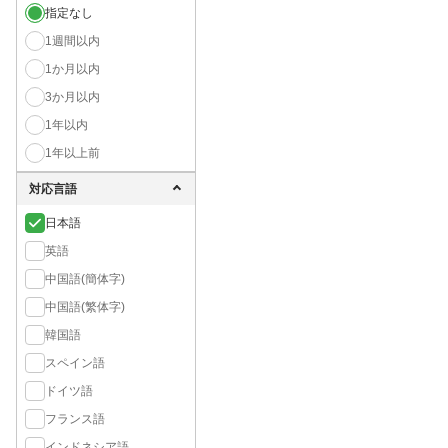
指定なし
1週間以内
1か月以内
3か月以内
1年以内
1年以上前
対応言語
日本語
英語
中国語(簡体字)
中国語(繁体字)
韓国語
スペイン語
ドイツ語
フランス語
インドネシア語