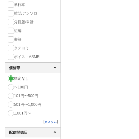
単行本
雑誌/アンソロ
分冊版/単話
短編
書籍
タテヨミ
ボイス・ASMR
価格帯
指定なし
〜100円
101円〜500円
501円〜1,000円
1,001円〜
[
]
カスタム
配信開始日