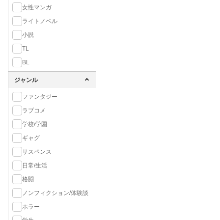
女性マンガ
ライトノベル
小説
TL
BL
ジャンル
ファンタジー
ラブコメ
学校/学園
ギャグ
サスペンス
日常/生活
格闘
ノンフィクション/体験談
ホラー