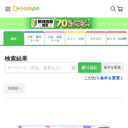
少年・青年
少女・女性
総合
ラノベ・小説
タテヨミ
ボイス・ASMR
マンガ
マンガ
検索結果
絞り込む
条件を変更
こだわり条件を変更
日本語