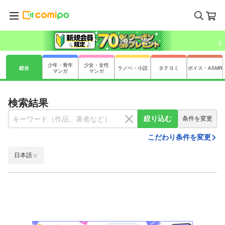
少年・青年
少女・女性
総合
ラノベ・小説
タテヨミ
ボイス・ASMR
マンガ
マンガ
検索結果
絞り込む
条件を変更
こだわり条件を変更
日本語