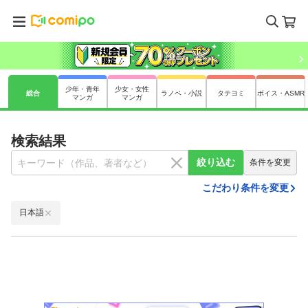
少年・青年
少女・女性
総合
ラノベ・小説
タテヨミ
ボイス・ASMR
マンガ
マンガ
検索結果
絞り込む
条件を変更
こだわり条件を変更
日本語