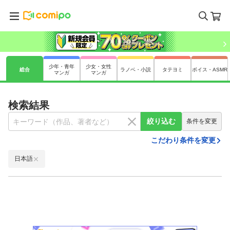
少年・青年
少女・女性
総合
ラノベ・小説
タテヨミ
ボイス・ASMR
マンガ
マンガ
検索結果
絞り込む
条件を変更
こだわり条件を変更
日本語