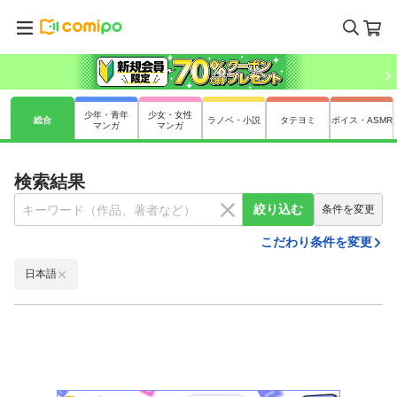
少年・青年
少女・女性
総合
ラノベ・小説
タテヨミ
ボイス・ASMR
マンガ
マンガ
検索結果
絞り込む
条件を変更
こだわり条件を変更
日本語