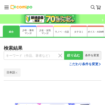
少年・青年
少女・女性
総合
ラノベ・小説
タテヨミ
ボイス・ASMR
マンガ
マンガ
検索結果
絞り込む
条件を変更
こだわり条件を変更
日本語