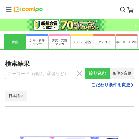
少年・青年
少女・女性
総合
ラノベ・小説
タテヨミ
ボイス・ASMR
マンガ
マンガ
検索結果
絞り込む
条件を変更
こだわり条件を変更
日本語