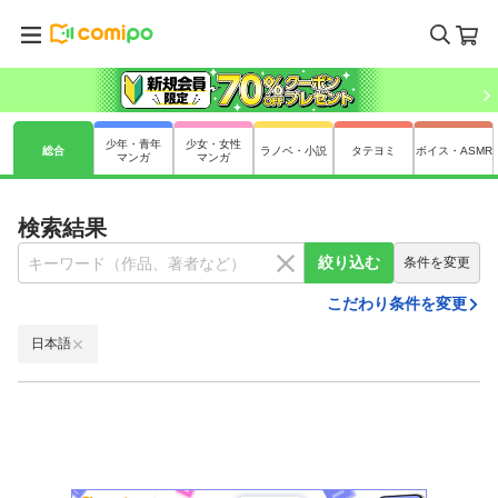
少年・青年
少女・女性
総合
ラノベ・小説
タテヨミ
ボイス・ASMR
マンガ
マンガ
検索結果
絞り込む
条件を変更
こだわり条件を変更
日本語