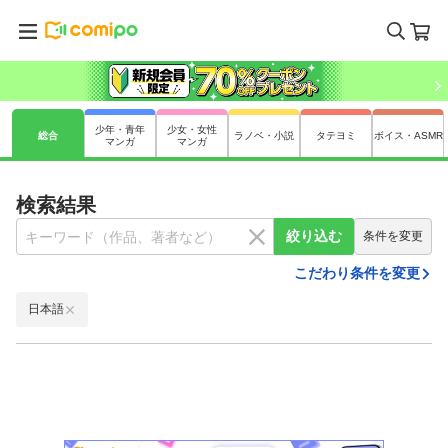
少年・青年
少女・女性
総合
ラノベ・小説
タテヨミ
ボイス・ASMR
マンガ
マンガ
検索結果
絞り込む
条件を変更
こだわり条件を変更
日本語