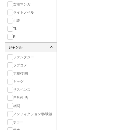
女性マンガ
ライトノベル
小説
TL
BL
ジャンル
ファンタジー
ラブコメ
学校/学園
ギャグ
サスペンス
日常/生活
格闘
ノンフィクション/体験談
ホラー