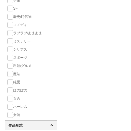
学生
SF
歴史/時代物
コメディ
ラブラブ/あまあま
ミステリー
シリアス
スポーツ
料理/グルメ
魔法
純愛
ほのぼの
百合
ハーレム
女装
作品形式