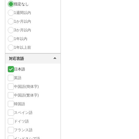
指定なし
1週間以内
1か月以内
3か月以内
1年以内
1年以上前
対応言語
日本語
英語
中国語(簡体字)
中国語(繁体字)
韓国語
スペイン語
ドイツ語
フランス語
インドネシア語