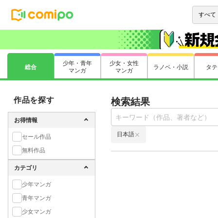
少年・青年
少女・女性
総合
ラノベ・小説
タテ
マンガ
マンガ
作品を探す
検索結果
お得情報
日本語
セール作品
無料作品
カテゴリ
少年マンガ
青年マンガ
少女マンガ