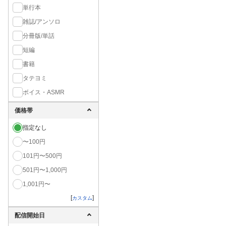
単行本
雑誌/アンソロ
分冊版/単話
短編
書籍
タテヨミ
ボイス・ASMR
価格帯
指定なし
〜100円
101円〜500円
501円〜1,000円
1,001円〜
[
]
カスタム
配信開始日