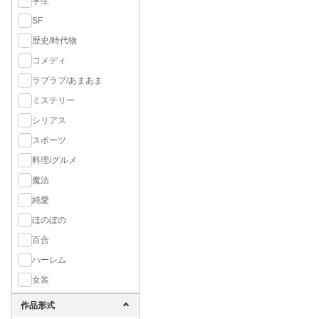
学生
SF
歴史/時代物
コメディ
ラブラブ/あまあま
ミステリー
シリアス
スポーツ
料理/グルメ
魔法
純愛
ほのぼの
百合
ハーレム
女装
作品形式