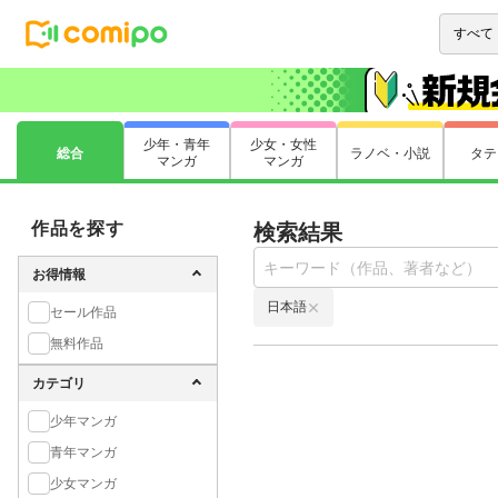
少年・青年
少女・女性
総合
ラノベ・小説
タテ
マンガ
マンガ
作品を探す
検索結果
お得情報
日本語
セール作品
無料作品
カテゴリ
少年マンガ
青年マンガ
少女マンガ