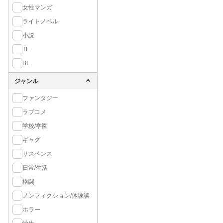
女性マンガ
ライトノベル
小説
TL
BL
ジャンル
ファンタジー
ラブコメ
学校/学園
ギャグ
サスペンス
日常/生活
格闘
ノンフィクション/体験談
ホラー