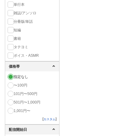
単行本
雑誌/アンソロ
分冊版/単話
短編
書籍
タテヨミ
ボイス・ASMR
価格帯
指定なし
〜100円
101円〜500円
501円〜1,000円
1,001円〜
[
]
カスタム
配信開始日