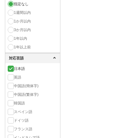
指定なし
1週間以内
1か月以内
3か月以内
1年以内
1年以上前
対応言語
日本語
英語
中国語(簡体字)
中国語(繁体字)
韓国語
スペイン語
ドイツ語
フランス語
インドネシア語