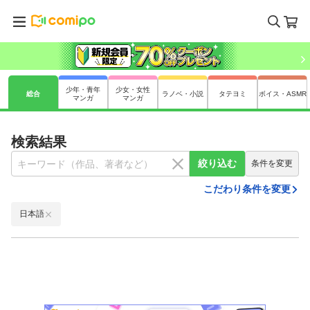
少年・青年
少女・女性
総合
ラノベ・小説
タテヨミ
ボイス・ASMR
マンガ
マンガ
検索結果
絞り込む
条件を変更
こだわり条件を変更
日本語