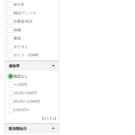
単行本
雑誌/アンソロ
分冊版/単話
短編
書籍
タテヨミ
ボイス・ASMR
価格帯
指定なし
〜100円
101円〜500円
501円〜1,000円
1,001円〜
[
]
カスタム
配信開始日