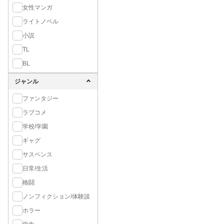
女性マンガ
ライトノベル
小説
TL
BL
ジャンル
ファンタジー
ラブコメ
学校/学園
ギャグ
サスペンス
日常/生活
格闘
ノンフィクション/体験談
ホラー