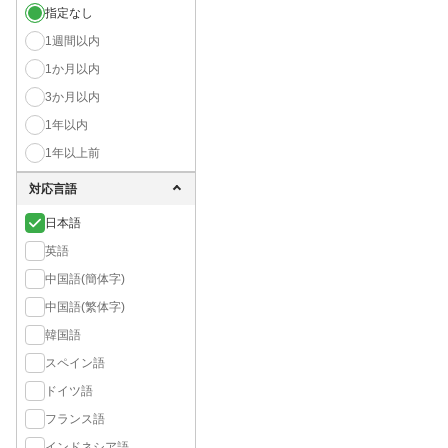
指定なし
1週間以内
1か月以内
3か月以内
1年以内
1年以上前
対応言語
日本語
英語
中国語(簡体字)
中国語(繁体字)
韓国語
スペイン語
ドイツ語
フランス語
インドネシア語