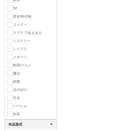
学生
SF
歴史/時代物
コメディ
ラブラブ/あまあま
ミステリー
シリアス
スポーツ
料理/グルメ
魔法
純愛
ほのぼの
百合
ハーレム
女装
作品形式