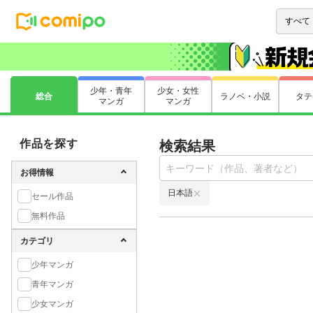
少年・青年
少女・女性
総合
ラノベ・小説
タテ
マンガ
マンガ
作品を探す
検索結果
お得情報
日本語
セール作品
無料作品
カテゴリ
少年マンガ
青年マンガ
少女マンガ