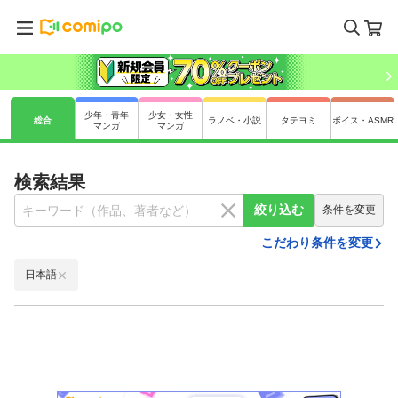
少年・青年
少女・女性
総合
ラノベ・小説
タテヨミ
ボイス・ASMR
マンガ
マンガ
検索結果
絞り込む
条件を変更
こだわり条件を変更
日本語