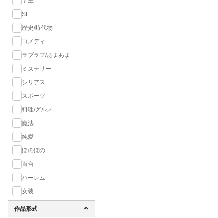
学生
SF
歴史/時代物
コメディ
ラブラブ/あまあま
ミステリー
シリアス
スポーツ
料理/グルメ
魔法
純愛
ほのぼの
百合
ハーレム
女装
作品形式