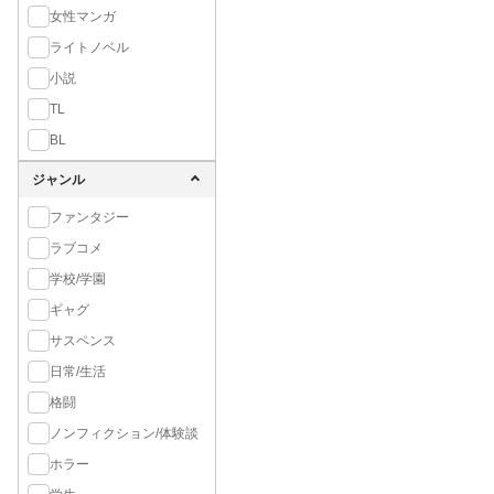
女性マンガ
ライトノベル
小説
TL
BL
ジャンル
ファンタジー
ラブコメ
学校/学園
ギャグ
サスペンス
日常/生活
格闘
ノンフィクション/体験談
ホラー