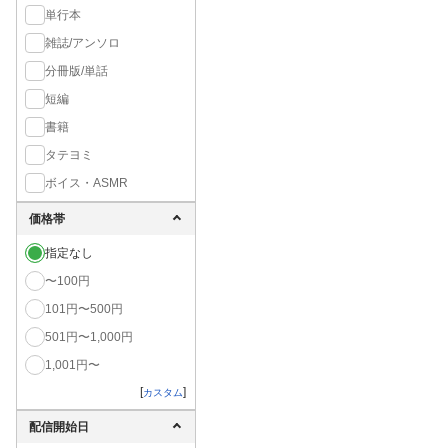
単行本
雑誌/アンソロ
分冊版/単話
短編
書籍
タテヨミ
ボイス・ASMR
価格帯
指定なし
〜100円
101円〜500円
501円〜1,000円
1,001円〜
[
]
カスタム
配信開始日