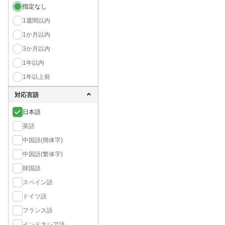
指定なし
1週間以内
1か月以内
3か月以内
1年以内
1年以上前
対応言語
日本語
英語
中国語(簡体字)
中国語(繁体字)
韓国語
スペイン語
ドイツ語
フランス語
インドネシア語