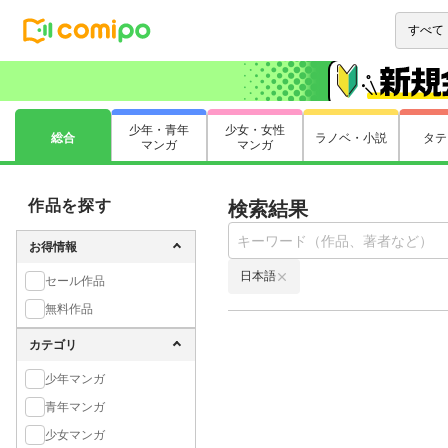
少年・青年
少女・女性
総合
ラノベ・小説
タテ
マンガ
マンガ
作品を探す
検索結果
お得情報
日本語
セール作品
無料作品
カテゴリ
少年マンガ
青年マンガ
少女マンガ