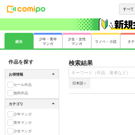
少年・青年
少女・女性
総合
ラノベ・小説
タテ
マンガ
マンガ
作品を探す
検索結果
お得情報
日本語
セール作品
無料作品
カテゴリ
少年マンガ
青年マンガ
少女マンガ