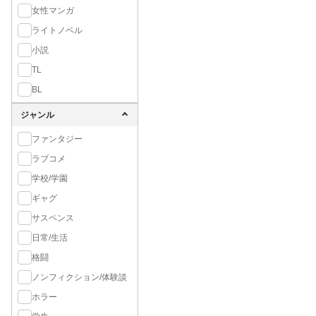
女性マンガ
ライトノベル
小説
TL
BL
ジャンル
ファンタジー
ラブコメ
学校/学園
ギャグ
サスペンス
日常/生活
格闘
ノンフィクション/体験談
ホラー