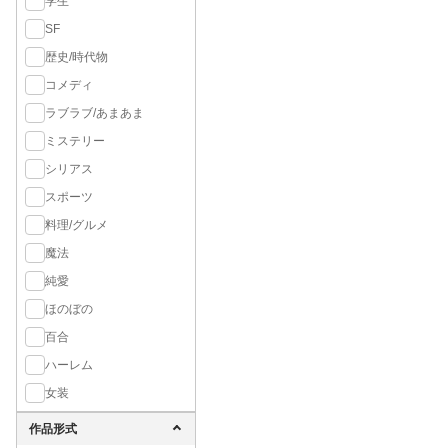
学生
SF
歴史/時代物
コメディ
ラブラブ/あまあま
ミステリー
シリアス
スポーツ
料理/グルメ
魔法
純愛
ほのぼの
百合
ハーレム
女装
作品形式