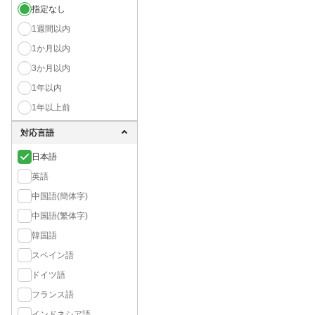
指定なし
1週間以内
1か月以内
3か月以内
1年以内
1年以上前
対応言語
日本語
英語
中国語(簡体字)
中国語(繁体字)
韓国語
スペイン語
ドイツ語
フランス語
インドネシア語