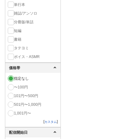
単行本
雑誌/アンソロ
分冊版/単話
短編
書籍
タテヨミ
ボイス・ASMR
価格帯
指定なし
〜100円
101円〜500円
501円〜1,000円
1,001円〜
[
]
カスタム
配信開始日