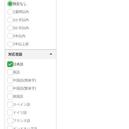
指定なし
1週間以内
1か月以内
3か月以内
1年以内
1年以上前
対応言語
日本語
英語
中国語(簡体字)
中国語(繁体字)
韓国語
スペイン語
ドイツ語
フランス語
インドネシア語