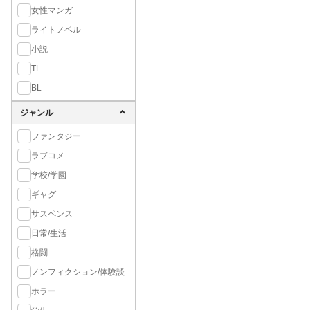
女性マンガ
ライトノベル
小説
TL
BL
ジャンル
ファンタジー
ラブコメ
学校/学園
ギャグ
サスペンス
日常/生活
格闘
ノンフィクション/体験談
ホラー