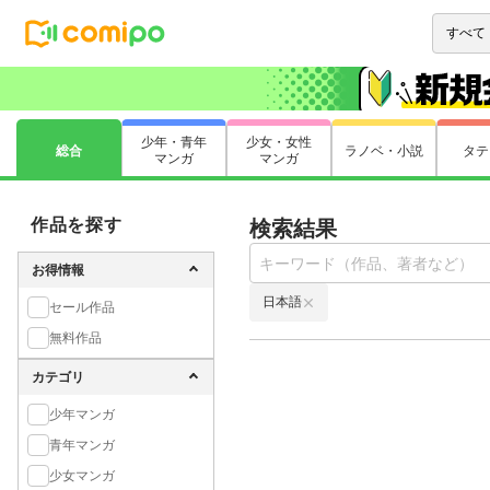
少年・青年
少女・女性
総合
ラノベ・小説
タテ
マンガ
マンガ
作品を探す
検索結果
お得情報
日本語
セール作品
無料作品
カテゴリ
少年マンガ
青年マンガ
少女マンガ