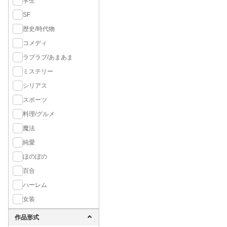
学生
SF
歴史/時代物
コメディ
ラブラブ/あまあま
ミステリー
シリアス
スポーツ
料理/グルメ
魔法
純愛
ほのぼの
百合
ハーレム
女装
作品形式