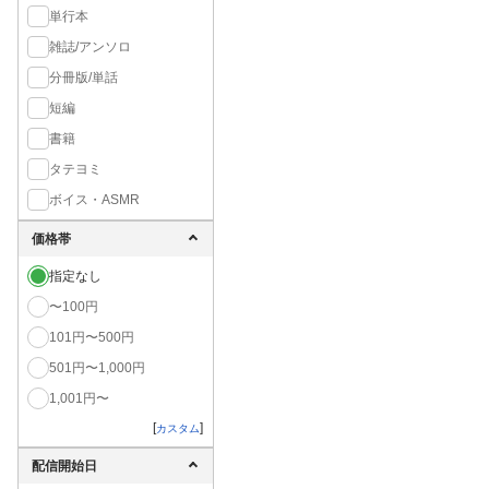
単行本
雑誌/アンソロ
分冊版/単話
短編
書籍
タテヨミ
ボイス・ASMR
価格帯
指定なし
〜100円
101円〜500円
501円〜1,000円
1,001円〜
[
]
カスタム
配信開始日