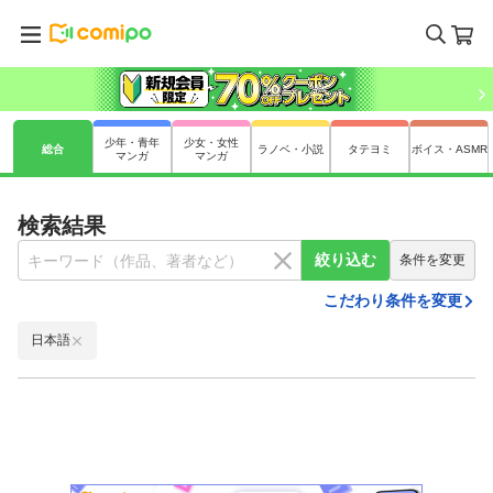
少年・青年
少女・女性
総合
ラノベ・小説
タテヨミ
ボイス・ASMR
マンガ
マンガ
検索結果
絞り込む
条件を変更
こだわり条件を変更
日本語