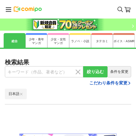
少年・青年
少女・女性
総合
ラノベ・小説
タテヨミ
ボイス・ASMR
マンガ
マンガ
検索結果
絞り込む
条件を変更
こだわり条件を変更
日本語