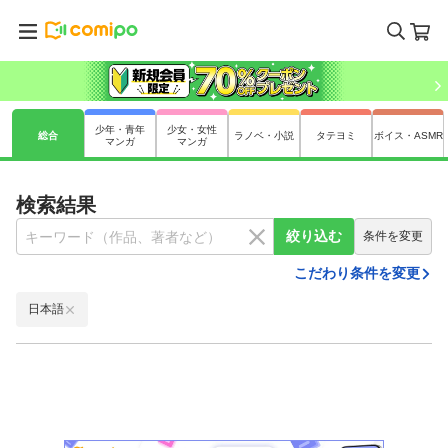
少年・青年
少女・女性
総合
ラノベ・小説
タテヨミ
ボイス・ASMR
マンガ
マンガ
検索結果
絞り込む
条件を変更
こだわり条件を変更
日本語