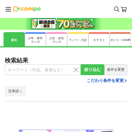
少年・青年
少女・女性
総合
ラノベ・小説
タテヨミ
ボイス・ASMR
マンガ
マンガ
検索結果
絞り込む
条件を変更
こだわり条件を変更
日本語