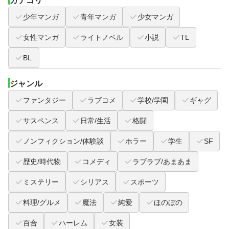
カテゴリ
少年マンガ
青年マンガ
少女マンガ
女性マンガ
ライトノベル
小説
TL
BL
ジャンル
ファンタジー
ラブコメ
学校/学園
ギャグ
サスペンス
日常/生活
格闘
ノンフィクション/体験談
ホラー
学生
SF
歴史/時代物
コメディ
ラブラブ/あまあま
ミステリー
シリアス
スポーツ
料理/グルメ
魔法
純愛
ほのぼの
百合
ハーレム
女装