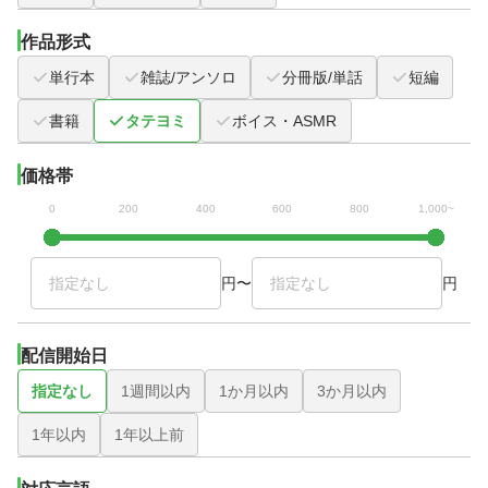
作品形式
単行本
雑誌/アンソロ
分冊版/単話
短編
書籍
タテヨミ
ボイス・ASMR
価格帯
0
200
400
600
800
1,000~
円
〜
円
配信開始日
指定なし
1週間以内
1か月以内
3か月以内
1年以内
1年以上前