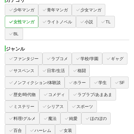
カテゴリ
少年マンガ
青年マンガ
少女マンガ
女性マンガ
ライトノベル
小説
TL
BL
ジャンル
ファンタジー
ラブコメ
学校/学園
ギャグ
サスペンス
日常/生活
格闘
ノンフィクション/体験談
ホラー
学生
SF
歴史/時代物
コメディ
ラブラブ/あまあま
ミステリー
シリアス
スポーツ
料理/グルメ
魔法
純愛
ほのぼの
百合
ハーレム
女装