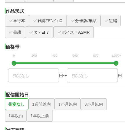
作品形式
単行本
雑誌/アンソロ
分冊版/単話
短編
書籍
タテヨミ
ボイス・ASMR
価格帯
0
200
400
600
800
1,000~
円
〜
円
配信開始日
指定なし
1週間以内
1か月以内
3か月以内
1年以内
1年以上前