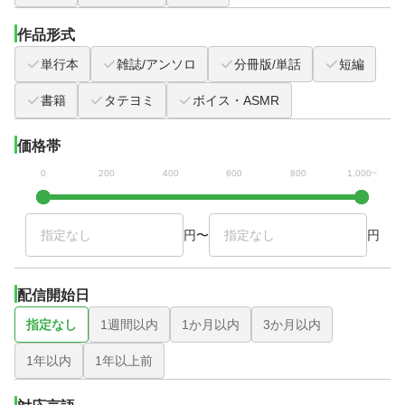
作品形式
単行本
雑誌/アンソロ
分冊版/単話
短編
書籍
タテヨミ
ボイス・ASMR
価格帯
0
200
400
600
800
1,000~
円
〜
円
配信開始日
指定なし
1週間以内
1か月以内
3か月以内
1年以内
1年以上前