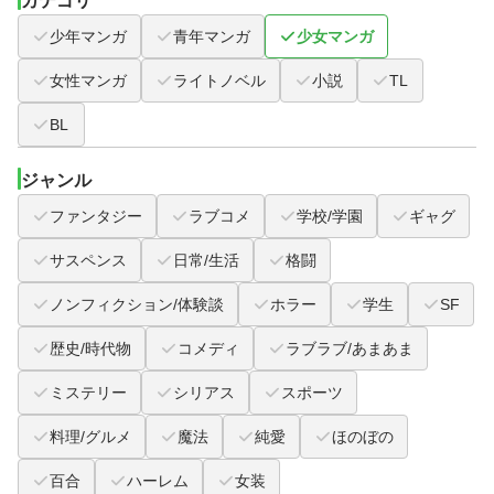
カテゴリ
少年マンガ
青年マンガ
少女マンガ
女性マンガ
ライトノベル
小説
TL
BL
ジャンル
ファンタジー
ラブコメ
学校/学園
ギャグ
サスペンス
日常/生活
格闘
ノンフィクション/体験談
ホラー
学生
SF
歴史/時代物
コメディ
ラブラブ/あまあま
ミステリー
シリアス
スポーツ
料理/グルメ
魔法
純愛
ほのぼの
百合
ハーレム
女装