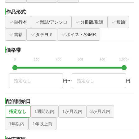
作品形式
単行本
雑誌/アンソロ
分冊版/単話
短編
書籍
タテヨミ
ボイス・ASMR
価格帯
0
200
400
600
800
1,000~
円
〜
円
配信開始日
指定なし
1週間以内
1か月以内
3か月以内
1年以内
1年以上前