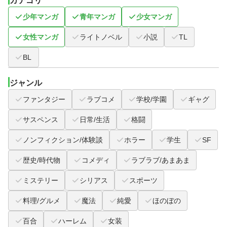
カテゴリ
少年マンガ
青年マンガ
少女マンガ
女性マンガ
ライトノベル
小説
TL
BL
ジャンル
ファンタジー
ラブコメ
学校/学園
ギャグ
サスペンス
日常/生活
格闘
ノンフィクション/体験談
ホラー
学生
SF
歴史/時代物
コメディ
ラブラブ/あまあま
ミステリー
シリアス
スポーツ
料理/グルメ
魔法
純愛
ほのぼの
百合
ハーレム
女装