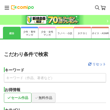
少年・青年
少女・女性
総合
ラノベ・小説
タテヨミ
ボイス・ASMR
マンガ
マンガ
こだわり条件で検索
リセット
キーワード
お得情報
セール作品
無料作品