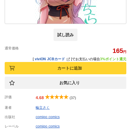
試し読み
通常価格
165
円
[
viviON JCBカード
]
でお支払いの場合
3%ポイント還元
カートに追加
お気に入り
評価
4.68
(37)
著者
輪立さく
出版社
comipo comics
レーベル
comipo comics