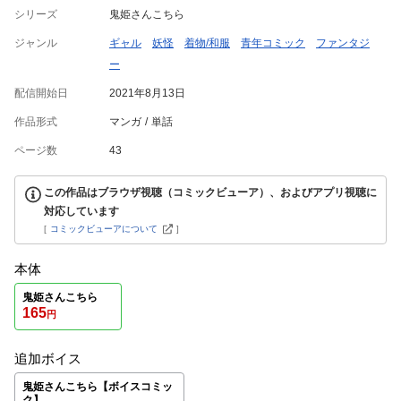
シリーズ
鬼姫さんこちら
ジャンル
ギャル
妖怪
着物/和服
青年コミック
ファンタジ
ー
配信開始日
2021年8月13日
作品形式
マンガ
単話
ページ数
43
この作品はブラウザ視聴（コミックビューア）、およびアプリ視聴に
対応しています
[
コミックビューアについて
]
本体
鬼姫さんこちら
165
円
追加ボイス
鬼姫さんこちら【ボイスコミッ
ク】