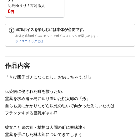
明島ゆうり
古河徹人
0
円
追加ボイスを楽しむには本体が必要です。
本体と追加ボイスのセットでボイスコミックが楽しめます。
ボイスコミックとは
作品内容
「きび団子ゴチになったし…お供しちゃうよ!!」
伝染病に侵された町を救うため、
霊薬を求め鬼ヶ島に辿り着いた桃太郎の「孫」
自らも病にかかりながら決死の思いで向かった先にいたのは…
フランクすぎる巨乳ギャル!?
彼女こと鬼の姫・桔梗は人間の町に興味津々
霊薬を手にした桃太郎についてきてしまう