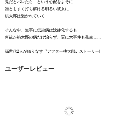
鬼だとバレたら…という心配をよそに
誰ともすぐ打ち解ける明るい彼女に
桃太郎は魅かれていく
そんな中、無事に伝染病は沈静化するも
何故か桃太郎の病だけ治らず、更に大事件も発生し…
孫世代2人が織りなす〝アフター桃太郎〟ストーリー!
ユーザーレビュー