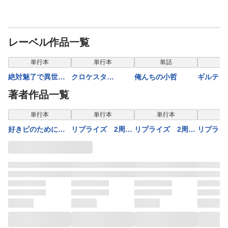
レーベル作品一覧
表示制限中
単行本
単行本
単話
単
絶対魅了で異世界
クロケスタ
俺んちの小哲
ギルティ
攻略！～高慢女わ
【comipo限定特典
ーウェデ
著者作品一覧
からせハーレム計
付き豪華版電子単
ョウ【合
画～【電子単行
行本】1巻
単行本
単行本
単行本
単
本】2巻
好きピのために腹
リプライズ 2周目
リプライズ 2周目
リプライ
筋割りたいギャル
のピアニスト 2
のピアニスト 1
のピアニ