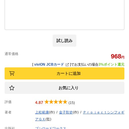
試し読み
通常価格
968
円
[
viviON JCBカード
]
でお支払いの場合
3%ポイント還元
カートに追加
お気に入り
評価
4.87
(15)
著者
上松範康
(作)
金子彰史
(作)
Ｐｒｏｊｅｃｔシンフォギ
アＧＸ
(監)
出版社
ブシロードワークス