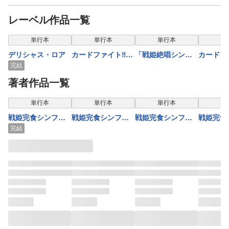
レーベル作品一覧
単行本
単行本
単行本
単
デリシャス・ロア
カードファイト‼
「戦姫絶唱シンフ
カードフ
ヴァンガードG ス
ォギアAXZ」アン
ヴァンガ
完結
トライドジェネレ
ソロジーコミック
トライド
著者作品一覧
ーション（1）
『まんが DE 絶唱
ーション
しんふぉぎあ』2
単行本
単行本
単行本
単
戦姫完食シンフォ
戦姫完食シンフォ
戦姫完食シンフォ
戦姫完食
ギア～調めし～ (8)
ギア～調めし～
ギア～調めし～
ギア～調め
完結
【カラーページ増
【カラーページ増
量版】 (1)
量版】 (2)