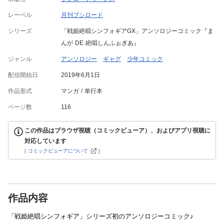
レーベル
月刊ブシロード
シリーズ
「戦姫絶唱シンフォギアGX」アンソロジーコミック『ま
んが DE 絶唱しんふぉぎあ』
ジャンル
アンソロジー
ギャグ
少年コミック
配信開始日
2019年6月1日
作品形式
マンガ
単行本
ページ数
116
この作品はブラウザ視聴（コミックビューア）、およびアプリ視聴に
対応しています
[
コミックビューアについて
]
作品内容
「戦姫絶唱シンフォギア」シリーズ初のアンソロジーコミック♪