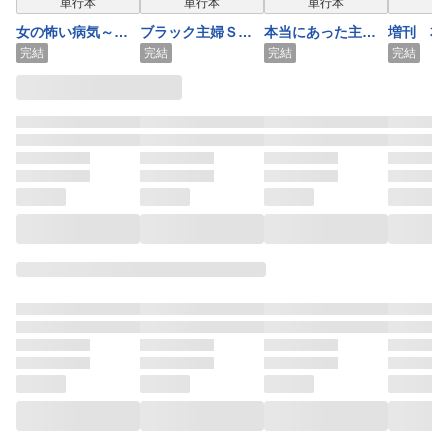
単行本
単行本
単行本
単
女の怖い病気～第7
ブラック主婦ＳＰ
本当にあった主婦
増刊 本
病棟～
（スペシャル）
の黒い話vol.6～お
ご近所SP 
完結
完結
完結
完結
vol.7～怖いもの知
直し不可能！！～
見知らぬ
らずの結末～