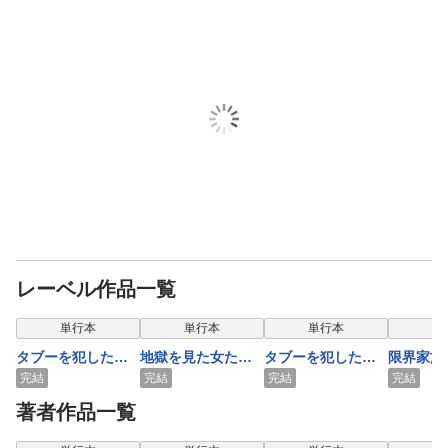
レーベル作品一覧
表示制限中
表示
単行本
単行本
単行本
単
タブーを犯した女
地獄を見た女たち
タブーを犯した女
限界家族
たち～鬼畜～
～ギフト～
たち～巣箱の中で
完結
完結
完結
完結
～
著者作品一覧
表示制限中
表示制限中
表示制限中
表示