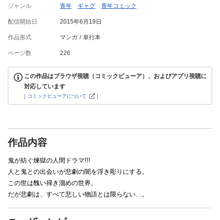
ジャンル
青年
ギャグ
青年コミック
配信開始日
2015年6月19日
作品形式
マンガ
単行本
ページ数
226
この作品はブラウザ視聴（コミックビューア）、およびアプリ視聴に
対応しています
[
コミックビューアについて
]
作品内容
鬼が紡ぐ煉獄の人間ドラマ!!!
人と鬼との出会いが悲劇の闇を浮き彫りにする。
この世は醜い掃き溜めの世界。
だが悲劇は、すべて悲しい物語とは限らない…。