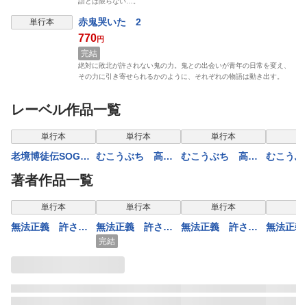
語とは限らない…。
赤鬼哭いた 2
単行本
770
円
完結
絶対に敗北が許されない鬼の力。鬼との出会いが青年の日常を変え、
その力に引き寄せられるかのように、それぞれの物語は動き出す。
レーベル作品一覧
単行本
単行本
単行本
単
老境博徒伝SOGA
むこうぶち 高レ
むこうぶち 高レ
むこうぶ
(4)
ート裏麻雀列伝
ート裏麻雀列伝
ート裏
著者作品一覧
（1）
（3）
（2）
表示制限中
表示制限中
表示制限中
表示
単行本
単行本
単行本
単
無法正義 許され
無法正義 許され
無法正義 許され
無法正義
ざる警察 （8）
ざる警察 （9）
ざる警察 （1）
ざる警察
完結