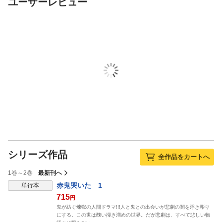
ユーザーレビュー
シリーズ作品
全作品をカートへ
1巻～2巻
最新刊へ
赤鬼哭いた 1
単行本
715
円
鬼が紡ぐ煉獄の人間ドラマ!!!人と鬼との出会いが悲劇の闇を浮き彫り
にする。この世は醜い掃き溜めの世界。だが悲劇は、すべて悲しい物