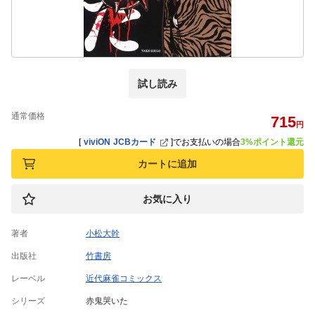
試し読み
通常価格
715
円
[
viviON JCBカード
]
でお支払いの場合
3%ポイント還元
カートに追加
お気に入り
著者
小松大幹
出版社
竹書房
レーベル
近代麻雀コミックス
シリーズ
赤鬼哭いた