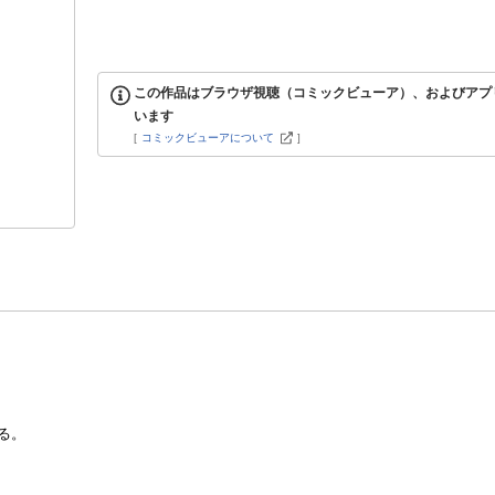
この作品はブラウザ視聴（コミックビューア）、およびアプ
います
[
コミックビューアについて
]
る。