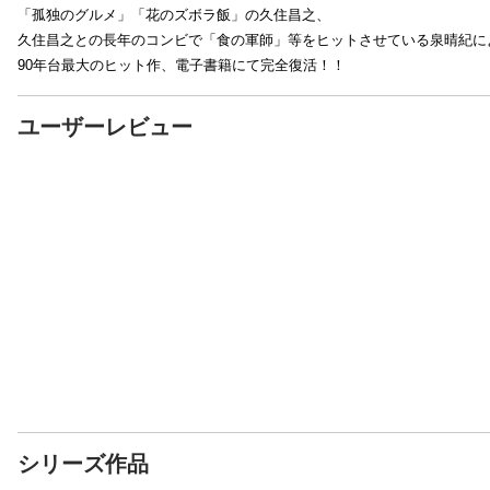
「孤独のグルメ」「花のズボラ飯」の久住昌之、
久住昌之との長年のコンビで「食の軍師」等をヒットさせている泉晴紀に
90年台最大のヒット作、電子書籍にて完全復活！！
ユーザーレビュー
シリーズ作品