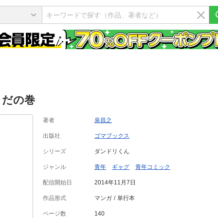
リだの巻
著者
泉昌之
出版社
ゴマブックス
シリーズ
ダンドリくん
ジャンル
青年
ギャグ
青年コミック
配信開始日
2014年11月7日
作品形式
マンガ
単行本
ページ数
140