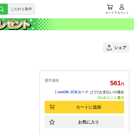
こだわり条件
カート
アカウント
シェア
通常価格
561
円
[
viviON JCBカード
]
でお支払いの場合
3%ポイント還元
カートに追加
お気に入り