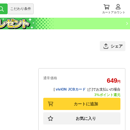
こだわり条件
カート
アカウント
シェア
通常価格
649
円
[
viviON JCBカード
]
でお支払いの場合
3%ポイント還元
カートに追加
お気に入り