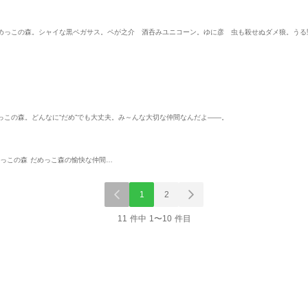
めっこの森。シャイな黒ペガサス。ペが之介 酒呑みユニコーン。ゆに彦 虫も殺せぬダメ狼。うる
この森。どんなに“だめ”でも大丈夫。み～んな大切な仲間なんだよ――。
っこの森 だめっこ森の愉快な仲間…
1
2
11 件中 1〜10 件目
単行本
単行本
単行
口
おじょじょじょ （1）
雑兵めし物語 【カラー
おじょじょじ