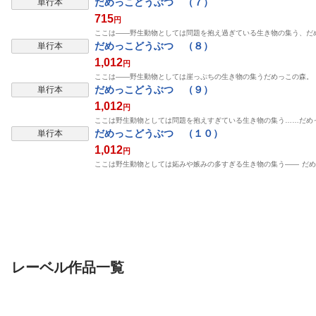
だめっこどうぶつ （７）
単行本
715
円
ここは――野生動物としては問題を抱え過ぎている生き物の集う、だ
だめっこどうぶつ （８）
単行本
1,012
円
ここは――野生動物としては崖っぷちの生き物の集うだめっこの森。
だめっこどうぶつ （９）
単行本
1,012
円
ここは野生動物としては問題を抱えすぎている生き物の集う……だめっ
だめっこどうぶつ （１０）
単行本
1,012
円
ここは野生動物としては妬みや嫉みの多すぎる生き物の集う―― だめ
レーベル作品一覧
単行本
単行本
単行本
雑兵めし物語 (4)
未熟な魔法使いと僕 (3)
森田さんは無