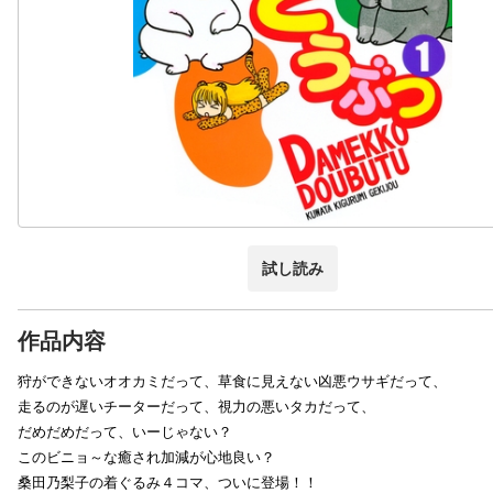
試し読み
作品内容
狩ができないオオカミだって、草食に見えない凶悪ウサギだって、
走るのが遅いチーターだって、視力の悪いタカだって、
だめだめだって、いーじゃない？
このビニョ～な癒され加減が心地良い？
桑田乃梨子の着ぐるみ４コマ、ついに登場！！