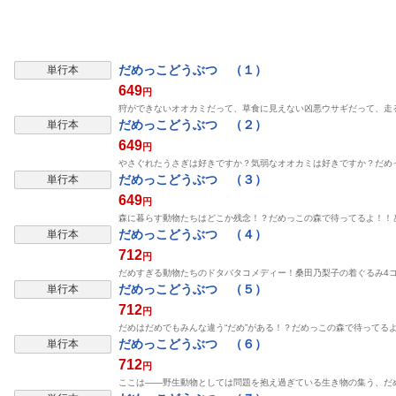
だめっこどうぶつ （１）
単行本
649
円
狩ができないオオカミだって、草食に見えない凶悪ウサギだって、走
だめっこどうぶつ （２）
単行本
649
円
やさぐれたうさぎは好きですか？気弱なオオカミは好きですか？だめ
だめっこどうぶつ （３）
単行本
649
円
森に暮らす動物たちはどこか残念！？だめっこの森で待ってるよ！！
だめっこどうぶつ （４）
単行本
712
円
だめすぎる動物たちのドタバタコメディー！桑田乃梨子の着ぐるみ4コマ!
だめっこどうぶつ （５）
単行本
712
円
だめはだめでもみんな違う“だめ”がある！？だめっこの森で待ってる
だめっこどうぶつ （６）
単行本
712
円
ここは――野生動物としては問題を抱え過ぎている生き物の集う、だ