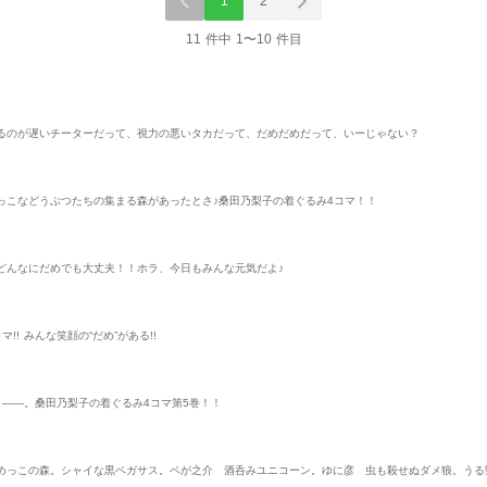
1
2
11 件中 1〜10 件目
るのが遅いチーターだって、視力の悪いタカだって、だめだめだって、いーじゃない？
っこなどうぶつたちの集まる森があったとさ♪桑田乃梨子の着ぐるみ4コマ！！
どんなにだめでも大丈夫！！ホラ、今日もみんな元気だよ♪
! みんな笑顔の“だめ”がある!!
よ――。桑田乃梨子の着ぐるみ4コマ第5巻！！
めっこの森。シャイな黒ペガサス。ペが之介 酒呑みユニコーン。ゆに彦 虫も殺せぬダメ狼。うる