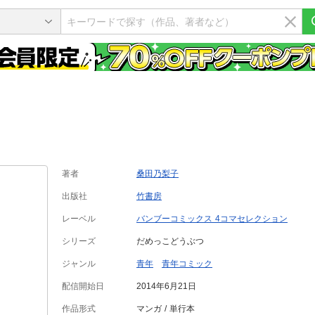
著者
桑田乃梨子
出版社
竹書房
レーベル
バンブーコミックス 4コマセレクション
シリーズ
だめっこどうぶつ
ジャンル
青年
青年コミック
配信開始日
2014年6月21日
作品形式
マンガ
単行本