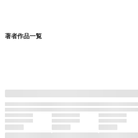
（１）
竹書房
竹書房
竹書房
重野なおき
あしや稚浩
佐野妙
完結
著者作品一覧
単行本
単行本
単行本
だめっこどうぶつ
だめっこどうぶつ
豪放ライラック
（２）
（３）
竹書房
竹書房
ワニブックス
桑田乃梨子
桑田乃梨子
桑田乃梨子