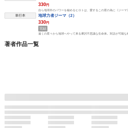
330
円
自ら地球外のパワーを秘めるヒロトは、愛するこの星の為に《ジーマ
地球力者ジーマ（2）
単行本
330
円
完結
遠くの星々から地球へやって来る摩訶不思議な生命体。対話が可能な
著者作品一覧
表示制限
単行本
単行本
単行本
ラ・ソルシェール
ＣＲＥＡＴＵＲＥＳ‐ク
オリオンの腕に
リーチャーズ‐
て（1）
オフィス漫
オフィス漫
オフィス漫
関口シュン
関口シュン
関口シュン
原麻
完結
完結