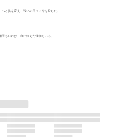
》へと姿を変え、戦いの日々に身を投じた。
相手もいれば、血に飢えた怪物もいる。
中
表示制限中
単行本
単行本
単行
抱かれ
オリオンの腕に抱かれ
あかね便り
ＦＯＯＴ ＧＥ
て（2）
ト・ギア-（1
オフィス漫
ゴマブックス
オフィス漫
紀夫
関口シュン
原麻紀夫
関口シュン
関口シュン
完結
完結