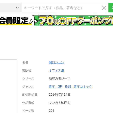
著者
関口シュン
出版社
オフィス漫
シリーズ
地球力者ジーマ
ジャンル
青年
SF
格闘
青年コミック
配信開始日
2014年7月14日
作品形式
マンガ
単行本
ページ数
204