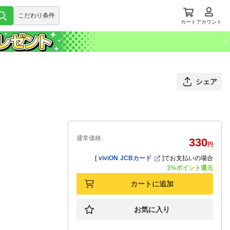
こだわり条件
カート
アカウント
シェア
通常価格
330
円
[
viviON JCBカード
]
でお支払いの場合
3%ポイント還元
カートに追加
お気に入り